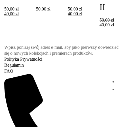
II
50,00
zł
50,00
zł
50,00
zł
40,00
zł
40,00
zł
50,00
zł
40,00
zł
Wpisz poniżej swój adres e-mail, aby jako pierwszy dowiedzieć
się o nowych kolekcjach i premierach produktów.
Polityka Prywatności
Regulamin
FAQ