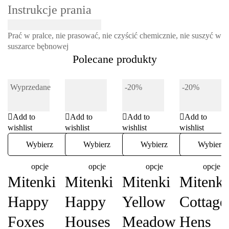
Instrukcje prania
Prać w pralce, nie prasować, nie czyścić chemicznie, nie suszyć w
suszarce bębnowej
Polecane produkty
Wyprzedane
-20%
-20%
Add to
Add to
Add to
Add to
wishlist
wishlist
wishlist
wishlist
Wybierz
Wybierz
Wybierz
Wybierz
opcje
opcje
opcje
opcje
Mitenki
Mitenki
Mitenki
Mitenki
Happy
Happy
Yellow
Cottage
Foxes
Houses
Meadow
Hens