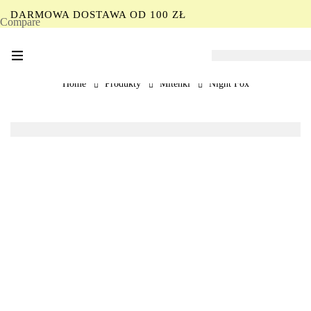
DARMOWA DOSTAWA OD 100 ZŁ
Compare
PL
Home
Produkty
Mitenki
Night Fox