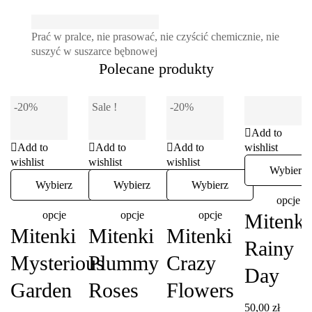
Prać w pralce, nie prasować, nie czyścić chemicznie, nie
suszyć w suszarce bębnowej
Polecane produkty
-20%
Sale !
-20%
Add to
Add to
Add to
Add to
wishlist
wishlist
wishlist
wishlist
Wybierz
Wybierz
Wybierz
Wybierz
opcje
opcje
opcje
opcje
Mitenki
Mitenki
Mitenki
Mitenki
Rainy
Mysterious
Plummy
Crazy
Day
Garden
Roses
Flowers
50,00
zł