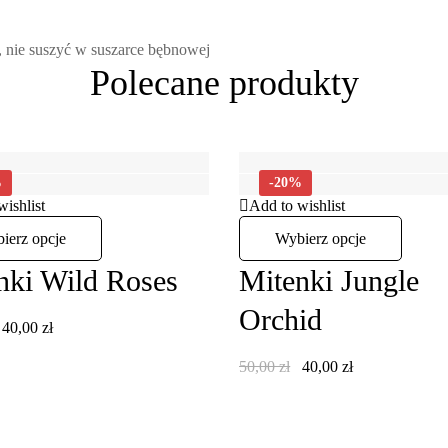
e, nie suszyć w suszarce bębnowej
Polecane produkty
%
-20%
wishlist
Add to wishlist
ierz opcje
Wybierz opcje
nki Wild Roses
Mitenki Jungle
Orchid
40,00
zł
50,00
zł
40,00
zł