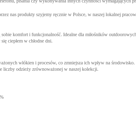
telefonu, pisania czy wykonywania innych czynności wymagających prec
 przez nas produkty szyjemy ręcznie w Polsce, w naszej lokalnej prac
ą sobie komfort i funkcjonalność. Idealne dla miłośników outdoorowych
yć się ciepłem w chłodne dni.
żonych włókien i procesów, co zmniejsza ich wpływ na środowisko. N
ie liczby odzieży zrównoważonej w naszej kolekcji.
5%