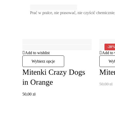
Prać w pralce, nie prasować, nie czyścić chemiczni
-20
Add to wishlist
Add to 
Wybierz opcje
Wyb
Mitenki Crazy Dogs
Mite
in Orange
50,00
zł
50,00
zł