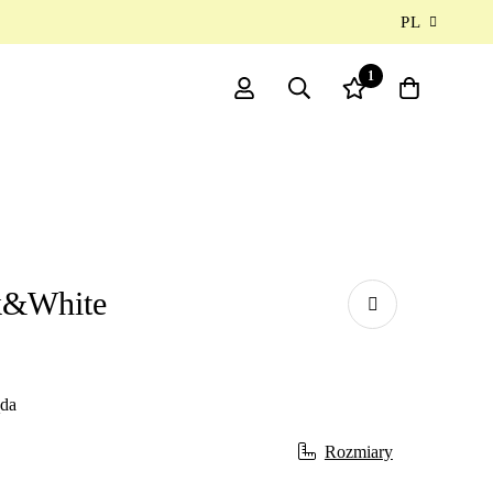
PL
1
k&White
ąda
Rozmiary