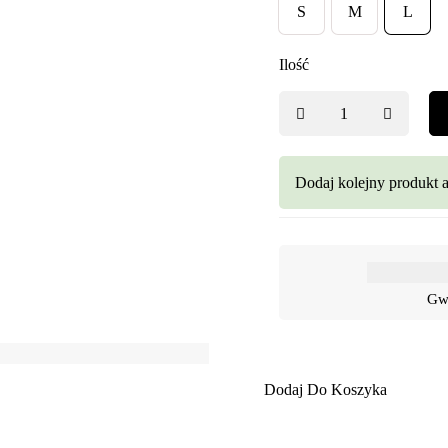
S
M
L
Ilość
Dodaj kolejny produkt 
Gwa
Dodaj Do Koszyka