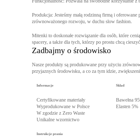
Funkcjonalność
: Pozwala na swobodne korzystanie z 
Produkcja
: Jesteśmy małą rodzinną firmą i oferowane
zrównoważonego rozwoju, w duchu slow fashion.
Mitenki to doskonałe rozwiązanie dla osób, które ceni
spacery, a także dla tych, którzy po prostu chcą ciesz
Zadbajmy o środowisko
Nasze produkty są produkowane przy użyciu zrównowa
przyjaznych środowisku, a co za tym idzie, zwiększen
Informacje
Skład
Certyfikowane materiały
Bawełna 9
Wyprodukowane w Polsce
Elasten 5%
W zgodzie z Zero Waste
Unikalne wzornictwo
Instrukcje prania