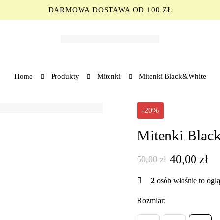
DARMOWA DOSTAWA OD 100 ZŁ
Home
Produkty
Mitenki
Mitenki Black&White
-20%
Mitenki Blac
40,00
zł
50,00
zł
2
osób właśnie to ogl
Rozmiar: