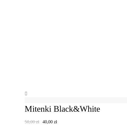
Mitenki Black&White
50,00
zł
40,00
zł