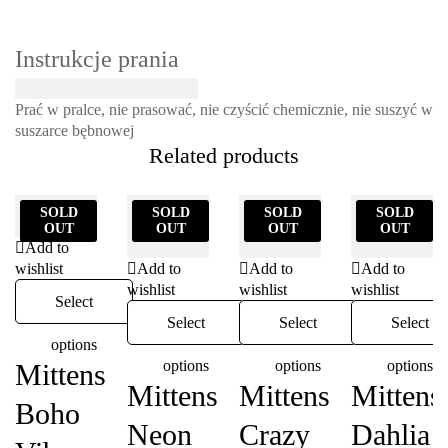
Instrukcje prania
Prać w pralce, nie prasować, nie czyścić chemicznie, nie suszyć w
suszarce bębnowej
Related products
SOLD
SOLD
SOLD
SOLD
OUT
OUT
OUT
OUT
Add to
wishlist
Add to
Add to
Add to
wishlist
wishlist
wishlist
Select
Select
Select
Select
options
options
options
options
Mittens
Mittens
Mittens
Mittens
Boho
Neon
Crazy
Dahlia