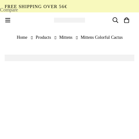
FREE SHIPPING OVER 56€
Compare
EN
Home
Products
Mittens
Mittens Colorful Cactus