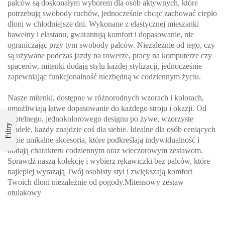
palców są doskonałym wyborem dla osób aktywnych, które
potrzebują swobody ruchów, jednocześnie chcąc zachować ciepło
dłoni w chłodniejsze dni. Wykonane z elastycznej mieszanki
bawełny i elastanu, gwarantują komfort i dopasowanie, nie
ograniczając przy tym swobody palców. Niezależnie od tego, czy
są używane podczas jazdy na rowerze, pracy na komputerze czy
spacerów, mitenki dodają stylu każdej stylizacji, jednocześnie
zapewniając funkcjonalność niezbędną w codziennym życiu.
Nasze mitenki, dostępne w różnorodnych wzorach i kolorach,
umożliwiają łatwe dopasowanie do każdego stroju i okazji. Od
subtelnego, jednokolorowego designu po żywe, wzorzyste
Filtry
modele, każdy znajdzie coś dla siebie. Idealne dla osób ceniących
sobie unikalne akcesoria, które podkreślają indywidualność i
dodają charakteru codziennym oraz wieczorowym zestawom.
Sprawdź naszą kolekcję i wybierz rękawiczki bez palców, które
najlepiej wyrażają Twój osobisty styl i zwiększają komfort
Twoich dłoni niezależnie od pogody.Mitensowy zestaw
otulakowy