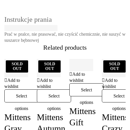
Instrukcje prania
Prać w pralce, nie prasować, nie czyścić chemicznie, nie suszyć w
suszarce bębnowej
Related products
SOLD
SOLD
SOLD
OUT
OUT
OUT
Add to
Add to
Add to
wishlist
Add to
wishlist
wishlist
wishlist
Select
Select
Select
Select
options
options
options
options
Mittens
Mittens
Mittens
Mittens
Gift
Gray
Autumn
Crazy