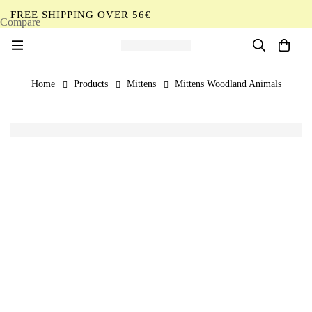
FREE SHIPPING OVER 56€
Compare
EN
Home
Products
Mittens
Mittens Woodland Animals