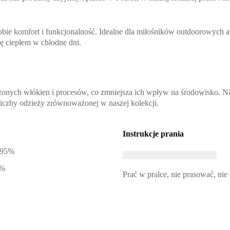
sobie komfort i funkcjonalność. Idealne dla miłośników outdoorowych a
się ciepłem w chłodne dni.
nych włókien i procesów, co zmniejsza ich wpływ na środowisko. Nas
 liczby odzieży zrównoważonej w naszej kolekcji.
Instrukcje prania
 95%
5%
Prać w pralce, nie prasować, nie