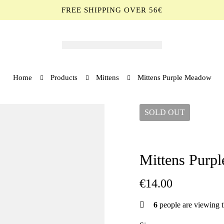
FREE SHIPPING OVER 56€
Home
Products
Mittens
Mittens Purple Meadow
SOLD
OUT
Mittens Purp
€
14.00
6
people are viewing t