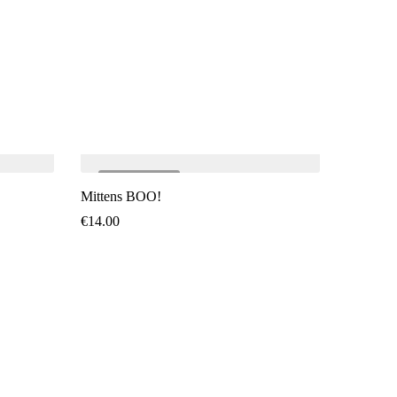
SOLD
OUT
SO
Mittens BOO!
€
14.00