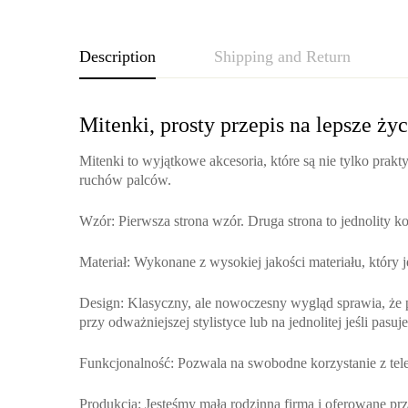
Description
Shipping and Return
Mitenki, prosty przepis na lepsze życ
Mitenki to wyjątkowe akcesoria, które są nie tylko prakt
ruchów palców.
Wzór
: Pierwsza strona wzór. Druga strona to jednolity k
Materiał
: Wykonane z wysokiej jakości materiału, który je
Design
: Klasyczny, ale nowoczesny wygląd sprawia, że p
przy odważniejszej stylistyce lub na jednolitej jeśli pasu
Funkcjonalność
: Pozwala na swobodne korzystanie z tel
Produkcja
: Jesteśmy małą rodzinną firmą i oferowane p