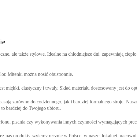
ie
yczne, ale także stylowe. Idealne na chłodniejsze dni, zapewniają ciepł
olor. Mitenki można nosić obustronnie.
st miękki, elastyczny i trwały. Skład materiału dostosowany jest do opt
asują zarówno do codziennego, jak i bardziej formalnego stroju. Nasz
je to bardziej do Twojego ubioru.
efonu, pisania czy wykonywania innych czynności wymagających precyz
rzez nas produkty szyjemy ręcznie w Polsce, w naszej lokalnej pracow