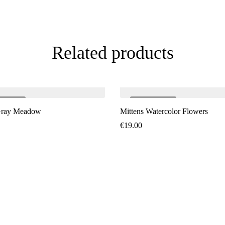
Related products
LD
OUT
SOLD
OUT
Gray Meadow
Mittens Watercolor Flowers
€
19.00