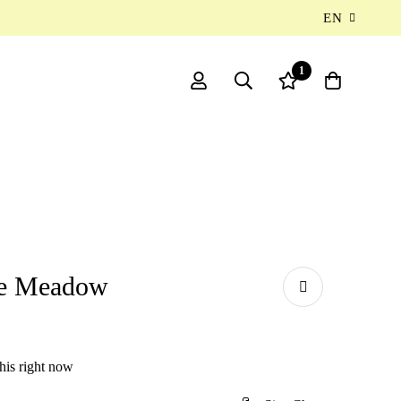
EN
1
le Meadow
his right now