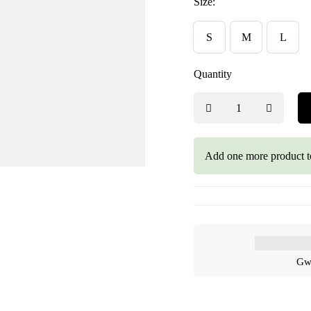
Size:
S
M
L
Quantity
Add one more product t
Gwa