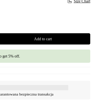
Size Chart
Add to cart
o get 5% off.
rantowana bezpieczna transakcja