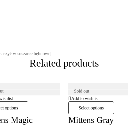
e suszyć w suszarce bębnowej
Related products
ut
Sold
out
wishlist
Add to wishlist
ect options
Select options
ens Magic
Mittens Gray