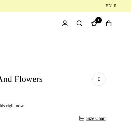
EN
1
 And Flowers
his right now
Size Chart