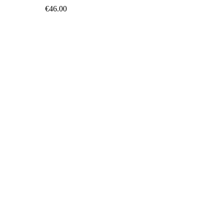
€
46.00
Add to 
Sel