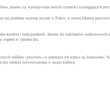
efonu, pisania czy wykonywania innych czynności wymagających precyz
rzez nas produkty szyjemy ręcznie w Polsce, w naszej lokalnej pracow
sobie komfort i funkcjonalność. Idealne dla miłośników outdoorowych a
się ciepłem w chłodne dni.
nych włókien i procesów, co zmniejsza ich wpływ na środowisko. Nas
 liczby odzieży zrównoważonej w naszej kolekcji.