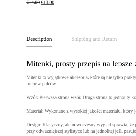
€
14.00
€
13.00
Description
Shipping and Return
Mitenki, prosty przepis na lepsze 
Mitenki to wyjątkowe akcesoria, które są nie tylko prakt
ruchów palców.
Wzór
: Pierwsza strona wzór. Druga strona to jednolity k
Materiał
: Wykonane z wysokiej jakości materiału, który je
Design
: Klasyczny, ale nowoczesny wygląd sprawia, że p
przy odważniejszej stylistyce lub na jednolitej jeśli pasu