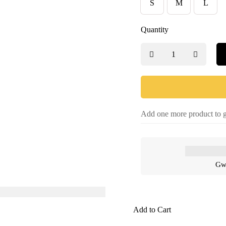
S
M
L
Quantity
Add one more product to g
Gwa
Add to Cart