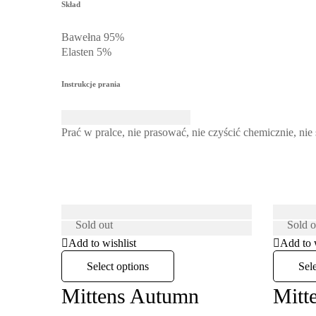
Skład
Bawełna 95%
Elasten 5%
Instrukcje prania
Prać w pralce, nie prasować, nie czyścić chemicznie, ni
Sold
out
Sold
o
Add to wishlist
Add to 
Select options
Sel
Mittens Autumn
Mitt