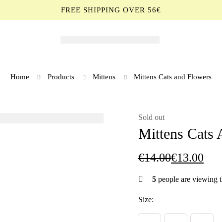
FREE SHIPPING OVER 56€
Home
Products
Mittens
Mittens Cats and Flowers
Sold
out
Mittens Cats
€
14.00
€
13.00
5
people are viewing t
Size: